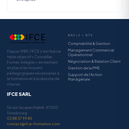
BAC+2 — BTS
Comptabilité & Gestion
Management Commercial
Depuis 1989, l’IFCE s’est fixé ce
Opérationnel
triple objectif « Conseiller,
Négociation & Relation Client
Former, Intégrer », en mettant
en place les moyens
Gestion de la PME
pédagogiques nécessaires à
Support de l’Action
la formation et à la réussite de
Manágériale
chacun.
IFCE SARL
56 rue Jacques Kablé · 67000
Strasbourg
03 88 37 99 85
contact@ifce-formation.com