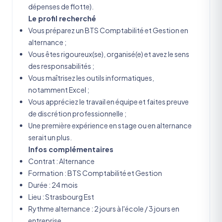
dépenses de flotte).
Le profil recherché
Vous préparez un BTS Comptabilité et Gestion en
alternance ;
Vous êtes rigoureux(se), organisé(e) et avez le sens
des responsabilités ;
Vous maîtrisez les outils informatiques,
notamment Excel ;
Vous appréciez le travail en équipe et faites preuve
de discrétion professionnelle ;
Une première expérience en stage ou en alternance
serait un plus.
Infos complémentaires
Contrat : Alternance
Formation : BTS Comptabilité et Gestion
Durée : 24 mois
Lieu : Strasbourg Est
Rythme alternance : 2 jours à l'école / 3 jours en
entreprise