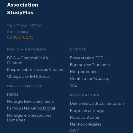
Association
StudyPlus
11 rue Friesé · 67000
Strasbourg
03 88 37 82 92
BAC+3 — BACHELOR
L’ÉCOLE
DCG — Comptabilité &
Présentation IFCE
Gestion
Bureau des Étudiants
Responsable Dév. des Affaires
Nos partenaires
Chargé Dév. RH & Social
Certification Qualiopi
VAE
BAC+5 — MASTÈRE
DSCG
INFORMATIONS
Manager Dév. Commercial
Demande de documentation
Parcours Marketing Digital
Proposer un stage
Manager en Ressources
Nous contacter
Humaines
Mentions légales
CGV