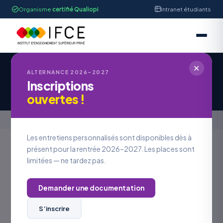
Organisme
certifié Qualiopi
Intranet étudiants
✕
IFCE STRASBOURG
ALTERNANCE 2026–2027
Inscriptions
Offre d'Emploi #OE2026-1169
ouvertes !
Accueil
›
Offres en alternance
›
Offre d'Emploi #OE2026-1169
Les entretiens personnalisés sont disponibles dès à
présent pour la rentrée 2026–2027. Les places sont
limitées — ne tardez pas.
Retour aux offres
Demander une documentation
LOCALISATION
Bas-Rhin
S’inscrire