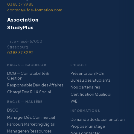
03 88 37 99 85
contact@ifce-formation.com
Association
StudyPlus
11 rue Friesé · 67000
Strasbourg
03 88 37 82 92
BAC+3 — BACHELOR
L’ÉCOLE
DCG — Comptabilité &
Présentation IFCE
Gestion
Bureau des Étudiants
Responsable Dév. des Affaires
Nos partenaires
Chargé Dév. RH & Social
Certification Qualiopi
VAE
BAC+5 — MASTÈRE
DSCG
INFORMATIONS
Manager Dév. Commercial
Demande de documentation
Parcours Marketing Digital
Proposer un stage
Manager en Ressources
Nous contacter