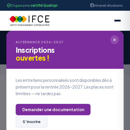
Organisme
certifié Qualiopi
Intranet étudiants
✕
IFCE STRASBOURG
ALTERNANCE 2026–2027
Inscriptions
Offre d'Emploi #OE2026-1183
ouvertes !
Accueil
›
Offres en alternance
›
Offre d'Emploi #OE2026-1183
Les entretiens personnalisés sont disponibles dès à
présent pour la rentrée 2026–2027. Les places sont
limitées — ne tardez pas.
Retour aux offres
Demander une documentation
LOCALISATION
Bas-Rhin
S’inscrire