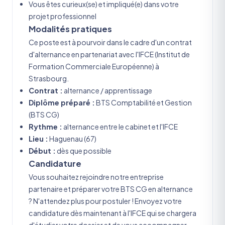
Vous êtes curieux(se) et impliqué(e) dans votre
projet professionnel
Modalités pratiques
Ce poste est à pourvoir dans le cadre d'un contrat
d'alternance en partenariat avec l'IFCE (Institut de
Formation Commerciale Européenne) à
Strasbourg.
Contrat :
alternance / apprentissage
Diplôme préparé :
BTS Comptabilité et Gestion
(BTS CG)
Rythme :
alternance entre le cabinet et l'IFCE
Lieu :
Haguenau (67)
Début :
dès que possible
Candidature
Vous souhaitez rejoindre notre entreprise
partenaire et préparer votre BTS CG en alternance
? N'attendez plus pour postuler ! Envoyez votre
candidature dès maintenant à l'IFCE qui se chargera
d'étudier votre dossier et de vous accompagner