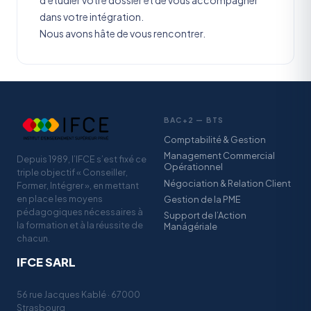
dans votre intégration.
Nous avons hâte de vous rencontrer.
BAC+2 — BTS
Comptabilité & Gestion
Management Commercial
Depuis 1989, l’IFCE s’est fixé ce
Opérationnel
triple objectif « Conseiller,
Négociation & Relation Client
Former, Intégrer », en mettant
en place les moyens
Gestion de la PME
pédagogiques nécessaires à
Support de l’Action
la formation et à la réussite de
Manágériale
chacun.
IFCE SARL
56 rue Jacques Kablé · 67000
Strasbourg