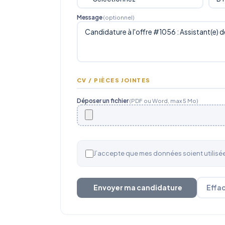
Message
(optionnel)
CV / PIÈCES JOINTES
Déposer un fichier
(PDF ou Word, max 5 Mo)
J’accepte que mes données soient utilis
Envoyer ma candidature
Effa