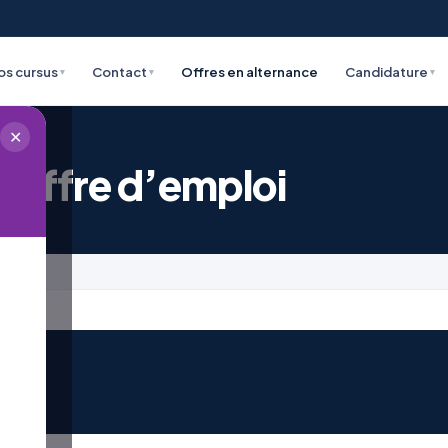
os cursus
Contact
Offres en alternance
Candidature
▾
▾
▾
✕
 offre d’emploi