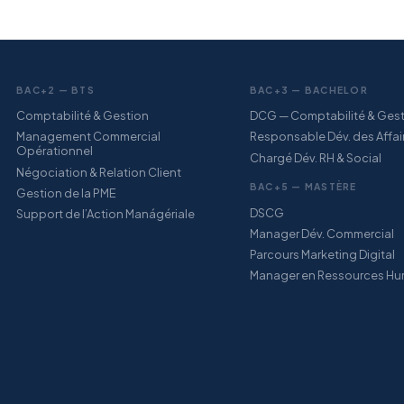
BAC+2 — BTS
BAC+3 — BACHELOR
Comptabilité & Gestion
DCG — Comptabilité & Ges
Management Commercial
Responsable Dév. des Affai
Opérationnel
Chargé Dév. RH & Social
Négociation & Relation Client
BAC+5 — MASTÈRE
Gestion de la PME
DSCG
Support de l’Action Manágériale
Manager Dév. Commercial
Parcours Marketing Digital
Manager en Ressources Hu