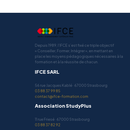
Depuis 1989, l’IFCE s’est fixé ce triple objectif
« Conseiller, Former, Intégrer », en mettant en
place les moyens pédagogiques nécessaires à la
formation et à la réussite de chacun.
IFCE SARL
56 rue Jacques Kablé · 67000 Strasbourg
03 88 37 99 85
contact@ifce-formation.com
Association StudyPlus
11 rue Friesé · 67000 Strasbourg
03 88 37 82 92