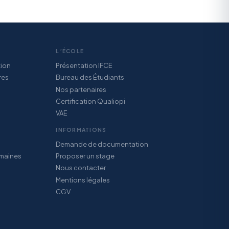
L’ÉCOLE
tion
Présentation IFCE
res
Bureau des Étudiants
Nos partenaires
Certification Qualiopi
VAE
INFORMATIONS
Demande de documentation
maines
Proposer un stage
Nous contacter
Mentions légales
CGV