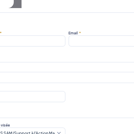
*
Email
*
e visée