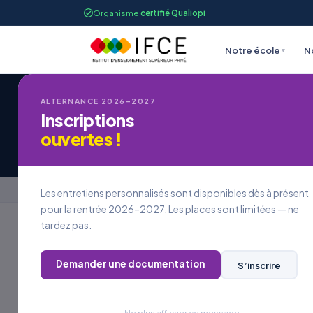
Organisme
certifié Qualiopi
Notre école
N
▾
ALTERNANCE 2026–2027
Inscriptions
Candidature à une
ouvertes !
Accueil
›
Candidature à une offre d’emploi
Les entretiens personnalisés sont disponibles dès à présent
pour la rentrée 2026–2027. Les places sont limitées — ne
tardez pas.
REJOINDRE L’IFCE
Demander une documentation
S’inscrire
Postuler à
une offre
Ne plus afficher ce message