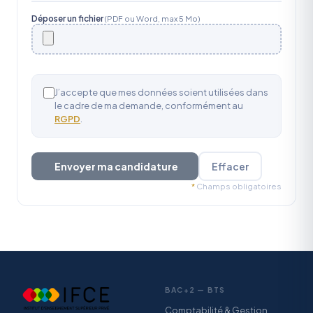
Déposer un fichier
(PDF ou Word, max 5 Mo)
J’accepte que mes données soient utilisées dans
le cadre de ma demande, conformément au
RGPD
.
Envoyer ma candidature
Effacer
*
Champs obligatoires
BAC+2 — BTS
Comptabilité & Gestion