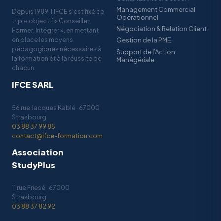
Management Commercial
Depuis 1989, l’IFCE s’est fixé ce
Opérationnel
triple objectif « Conseiller,
Négociation & Relation Client
Former, Intégrer », en mettant
en place les moyens
Gestion de la PME
pédagogiques nécessaires à
Support de l’Action
la formation et à la réussite de
Manágériale
chacun.
IFCE SARL
56 rue Jacques Kablé · 67000
Strasbourg
03 88 37 99 85
contact@ifce-formation.com
Association
StudyPlus
11 rue Friesé · 67000
Strasbourg
03 88 37 82 92