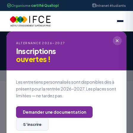
Organisme
certifié Qualiopi
Intranet étudiants
✕
ALTERNANCE 2026–2027
Inscriptions
Candidature à une offre d’emploi
ouvertes !
Accueil
›
Candidature à une offre d’emploi
Les entretiens personnalisés sont disponibles dès à
présent pour la rentrée 2026–2027. Les places sont
limitées — ne tardez pas.
REJOINDRE L’IFCE
Postuler à
une offre
Demander une documentation
S’inscrire
VOS COORDONNÉES