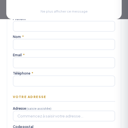
Civilité
M.
Mme
Mlle
Ne plus afficher ce message
Prénom
*
Nom
*
Email
*
Téléphone
*
VOTRE ADRESSE
Adresse
(saisie assistée)
Code postal