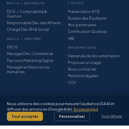
BAC+3 — BACHELOR
L’ÉCOLE
DCG — Comptabilité &
Présentation IFCE
Gestion
Bureau des Étudiants
Responsable Dév. des Affaires
Nos partenaires
Chargé Dév. RH & Social
Certification Qualiopi
VAE
BAC+5 — MASTÈRE
DSCG
INFORMATIONS
Manager Dév. Commercial
Demande de documentation
Parcours Marketing Digital
Proposer un stage
Manager en Ressources
Nous contacter
Humaines
Mentions légales
CGV
Nous utilisons des cookies pour mesurer l’audience (GA4) et
diffuser des annonces (Google Ads).
En savoir plus
© 2026 IFCE SARL · Association StudyPlus · Certification Qualiopi · CFA
Grand-Est Alsace
Tout accepter
Personnaliser
Tout refuser
Mentions légales
·
CGV
·
Facebook
·
Inscriptions 2026–2027