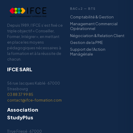
BAC+2 — BTS
Comptabilité & Gestion
Management Commercial
Depuis 1989, l’IFCE s’est fixé ce
Opérationnel
triple objectif « Conseiller,
Négociation & Relation Client
Former, Intégrer », en mettant
en place les moyens
Gestion de la PME
pédagogiques nécessaires à
Support de l’Action
la formation et à la réussite de
Manágériale
chacun.
IFCE SARL
56 rue Jacques Kablé · 67000
Strasbourg
03 88 37 99 85
contact@ifce-formation.com
Association
StudyPlus
11 rue Friesé · 67000