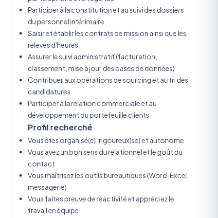
Participer à la constitution et au suivi des dossiers
du personnel intérimaire
Saisir et établir les contrats de mission ainsi que les
relevés d'heures
Assurer le suivi administratif (facturation,
classement, mise à jour des bases de données)
Contribuer aux opérations de sourcing et au tri des
candidatures
Participer à la relation commerciale et au
développement du portefeuille clients
Profil recherché
Vous êtes organisé(e), rigoureux(se) et autonome
Vous avez un bon sens du relationnel et le goût du
contact
Vous maîtrisez les outils bureautiques (Word, Excel,
messagerie)
Vous faites preuve de réactivité et appréciez le
travail en équipe