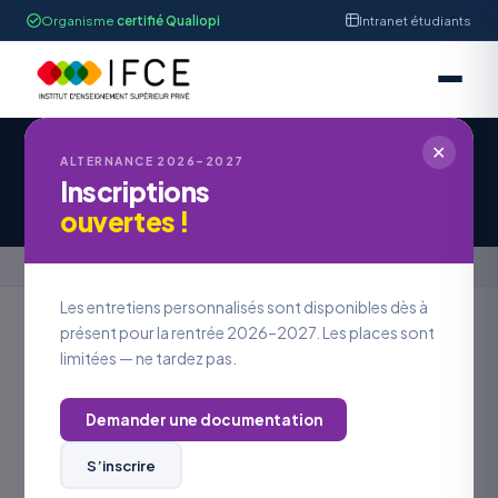
Organisme
certifié Qualiopi
Intranet étudiants
✕
IFCE STRASBOURG
ALTERNANCE 2026–2027
Inscriptions
Offre d'Emploi #OE2026-1205
ouvertes !
Accueil
›
Offres en alternance
›
Offre d'Emploi #OE2026-1205
Les entretiens personnalisés sont disponibles dès à
présent pour la rentrée 2026–2027. Les places sont
limitées — ne tardez pas.
Retour aux offres
Demander une documentation
LOCALISATION
Bas-Rhin
S’inscrire