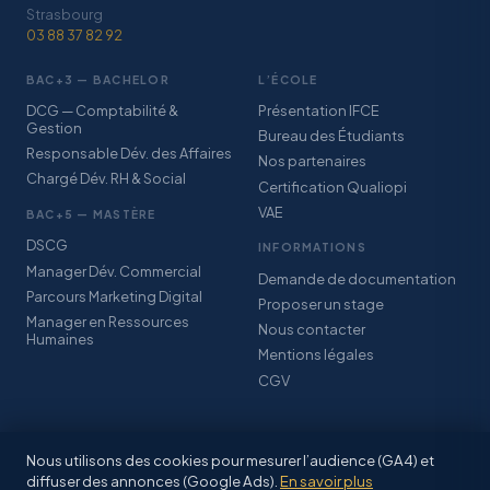
Strasbourg
03 88 37 82 92
BAC+3 — BACHELOR
L’ÉCOLE
DCG — Comptabilité &
Présentation IFCE
Gestion
Bureau des Étudiants
Responsable Dév. des Affaires
Nos partenaires
Chargé Dév. RH & Social
Certification Qualiopi
VAE
BAC+5 — MASTÈRE
DSCG
INFORMATIONS
Manager Dév. Commercial
Demande de documentation
Parcours Marketing Digital
Proposer un stage
Manager en Ressources
Nous contacter
Humaines
Mentions légales
CGV
Nous utilisons des cookies pour mesurer l’audience (GA4) et
diffuser des annonces (Google Ads).
En savoir plus
© IFCE SARL · Association StudyPlus · Certification Qualiopi · CFA