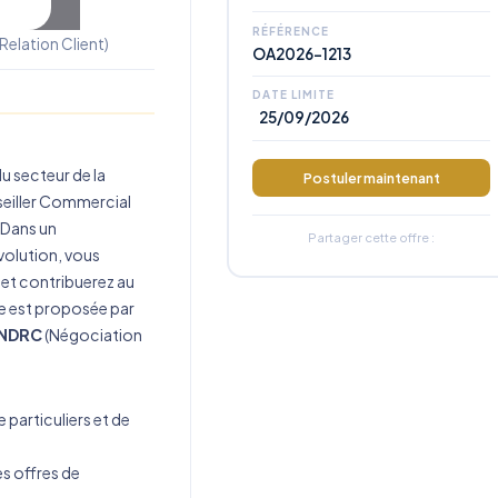
)
RÉFÉRENCE
Relation Client)
OA2026-1213
DATE LIMITE
25/09/2026
u secteur de la
Postuler maintenant
seiller Commercial
 Dans un
Partager cette offre :
olution, vous
 et contribuerez au
e est proposée par
 NDRC
(Négociation
de particuliers et de
es offres de