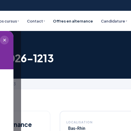
os cursus
Contact
Offres en alternance
Candidature
▾
▾
▾
✕
E2026-1213
2026-1213
 Alternance
LOCALISATION
Bas-Rhin