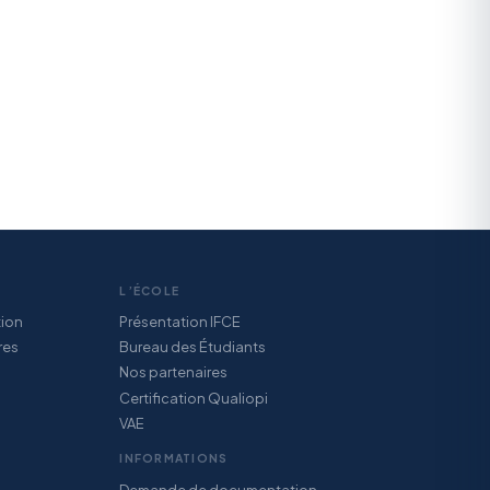
L’ÉCOLE
tion
Présentation IFCE
res
Bureau des Étudiants
Nos partenaires
Certification Qualiopi
VAE
INFORMATIONS
Demande de documentation