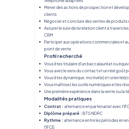
téléphonie adaptées
Mener des actions de prospection et développ
clients
Négocier et conclure des ventes de produits 
Assurer le suivi de la relation client à travers les
CRM
Participer aux opérations commerciales et a
point de vente
Profil recherché
Vous êtes titulaire d'un baccalauréat ou équiv
Vous avez le sens du contact et un réel goût po
Vous êtes dynamique, motivé(e) et orienté(e) 
Vous maîtrisez les outils numériques et les ré
Une première expérience dans la vente ou la té
Modalités pratiques
Contrat :
alternance en partenariat avec l'IF
Diplôme préparé :
BTS NDRC
Rythme :
alternance entre les périodes en ent
l'IFCE