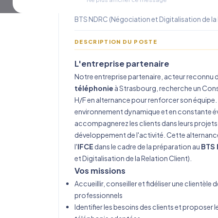
(BTS NDRC) | Strasbourg (67
BTS NDRC (Négociation et Digitalisation de la 
DESCRIPTION DU POSTE
L'entreprise partenaire
Notre entreprise partenaire, acteur reconnu d
téléphonie
à Strasbourg, recherche un Con
H/F en alternance pour renforcer son équipe.
environnement dynamique et en constante év
accompagnerez les clients dans leurs projets
développement de l'activité. Cette
alternanc
l'
IFCE
dans le cadre de la préparation au
BTS
et Digitalisation de la Relation Client).
Vos missions
Accueillir, conseiller et fidéliser une clientèle 
professionnels
Identifier les besoins des clients et proposer l