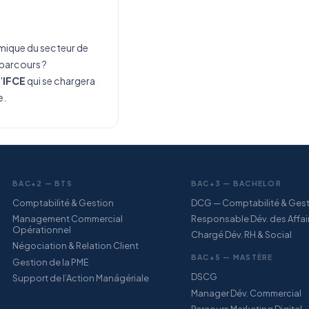
amique du secteur de
 parcours ?
'
IFCE
qui se chargera
e.
BAC+2 — BTS
BAC+3 — BACHELOR
Comptabilité & Gestion
DCG — Comptabilité & Ges
Management Commercial
Responsable Dév. des Affai
Opérationnel
Chargé Dév. RH & Social
Négociation & Relation Client
BAC+5 — MASTÈRE
Gestion de la PME
DSCG
Support de l’Action Manágériale
Manager Dév. Commercial
Parcours Marketing Digital