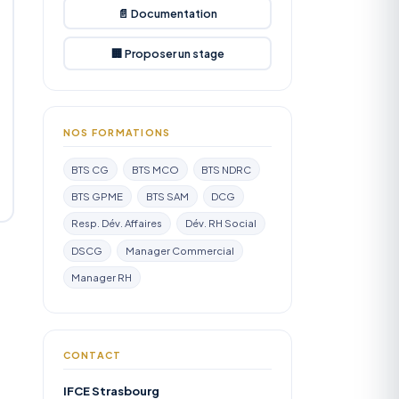
📄 Documentation
🏢 Proposer un stage
NOS FORMATIONS
BTS CG
BTS MCO
BTS NDRC
BTS GPME
BTS SAM
DCG
Resp. Dév. Affaires
Dév. RH Social
DSCG
Manager Commercial
Manager RH
CONTACT
IFCE Strasbourg