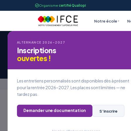
Organisme
certifié Qualiopi
Notre école
N
▾
ALTERNANCE 2026–2027
IFCE STRASBOURG
Inscriptions
Offre d'Emploi #O
ouvertes !
Les entretiens personnalisés sont disponibles dès à présent
Accueil
›
Offres en alternance
›
Offre d'Emploi #OE
pour la rentrée 2026–2027. Les places sont limitées — ne
tardez pas.
Retour aux offres
Demander une documentation
S’inscrire
Conseiller Commercial H/F -
Ne plus afficher ce message