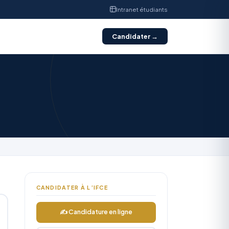
Intranet étudiants
Candidater →
CANDIDATER À L’IFCE
✍ Candidature en ligne