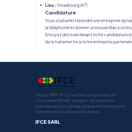
Lieu :
Strasbourg (67)
Candidature
Vous souhaitez rejoindre une entreprise dyn
la téléphonie et donner un nouvel élan à votre
Envoyez dès maintenant votre candidature à l
de la transmettre à notre entreprise partenair
Depuis 1989, l’IFCE s’est fixé ce triple objectif
« Conseiller, Former, Intégrer », en mettant en
place les moyens pédagogiques nécessaires à la
formation et à la réussite de chacun.
IFCE SARL