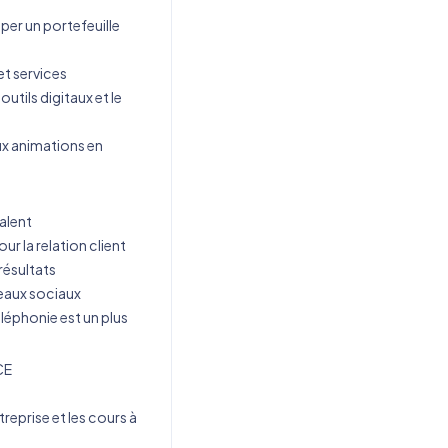
er un portefeuille
et services
 outils digitaux et le
ux animations en
alent
ur la relation client
résultats
seaux sociaux
léphonie est un plus
CE
reprise et les cours à