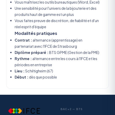
Vous maîtrisez les outils bureautiques (Word, Excel)
Une sensibilité pour l'univers de la bijouterie et des
produits haut de gamme est un plus
Vous faites preuve de discrétion, de fiabilité et d'un
réel esprit d'équipe
Modalités pratiques
Contrat :
alternance (apprentissage) en
partenariat avec l'IFCE de Strasbourg
Diplôme préparé :
BTS GPME (Gestion de la PME)
Rythme :
alternance entre les cours à l'IFCE et les
périodes en entreprise
Lieu :
Schiltigheim (67)
Début :
dès que possible
BAC+2 — BTS