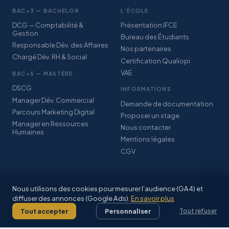
BAC+3 — BACHELOR
L’ÉCOLE
DCG — Comptabilité &
Présentation IFCE
Gestion
Bureau des Étudiants
Responsable Dév. des Affaires
Nos partenaires
Chargé Dév. RH & Social
Certification Qualiopi
VAE
BAC+5 — MASTÈRE
DSCG
INFORMATIONS
Manager Dév. Commercial
Demande de documentation
Parcours Marketing Digital
Proposer un stage
Manager en Ressources
Nous contacter
Humaines
Mentions légales
CGV
Nous utilisons des cookies pour mesurer l’audience (GA4) et
diffuser des annonces (Google Ads).
En savoir plus
© IFCE SARL · Association StudyPlus · Certification Qualiopi · CFA
Grand-Est Alsace
Tout accepter
Personnaliser
Tout refuser
Mentions légales
·
CGV
·
Facebook
·
Inscriptions 2026–2027