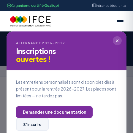
Organisme
certifié Qualiopi
Intranet étudiants
✕
IFCE STRASBOURG
ALTERNANCE 2026–2027
Inscriptions
Offre d'Emploi #OE2026-1221
ouvertes !
Accueil
›
Offres en alternance
›
Offre d'Emploi #OE2026-1221
Les entretiens personnalisés sont disponibles dès à
présent pour la rentrée 2026–2027. Les places sont
limitées — ne tardez pas.
Retour aux offres
Demander une documentation
LOCALISATION
Bas-Rhin
S’inscrire