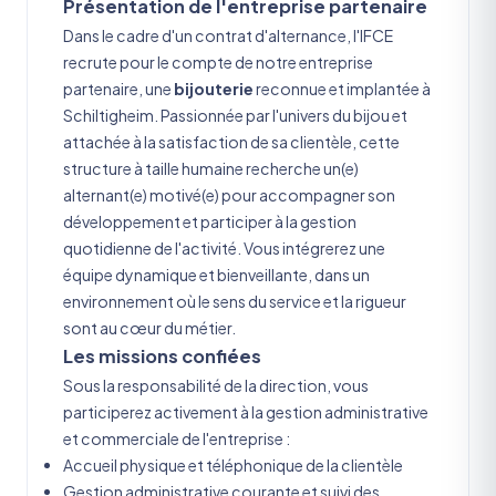
Présentation de l'entreprise partenaire
Dans le cadre d'un contrat d'alternance, l'IFCE
recrute pour le compte de notre entreprise
partenaire, une
bijouterie
reconnue et implantée à
Schiltigheim. Passionnée par l'univers du bijou et
attachée à la satisfaction de sa clientèle, cette
structure à taille humaine recherche un(e)
alternant(e) motivé(e) pour accompagner son
développement et participer à la gestion
quotidienne de l'activité.
Vous intégrerez une
équipe dynamique et bienveillante, dans un
environnement où le sens du service et la rigueur
sont au cœur du métier.
Les missions confiées
Sous la responsabilité de la direction, vous
participerez activement à la gestion administrative
et commerciale de l'entreprise :
Accueil physique et téléphonique de la clientèle
Gestion administrative courante et suivi des