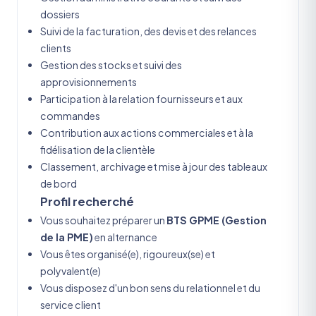
dossiers
Suivi de la facturation, des devis et des relances
clients
Gestion des stocks et suivi des
approvisionnements
Participation à la relation fournisseurs et aux
commandes
Contribution aux actions commerciales et à la
fidélisation de la clientèle
Classement, archivage et mise à jour des tableaux
de bord
Profil recherché
Vous souhaitez préparer un
BTS GPME (Gestion
de la PME)
en alternance
Vous êtes organisé(e), rigoureux(se) et
polyvalent(e)
Vous disposez d'un bon sens du relationnel et du
service client