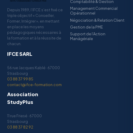
Comptabilité & Gestion
Management Commercial
Depuis 1989, l’IFCE s’est fixé ce
Opérationnel
triple objectif « Conseiller,
Négociation & Relation Client
Former, Intégrer », en mettant
en place les moyens
Gestion de la PME
pédagogiques nécessaires à
Support de l’Action
la formation et à la réussite de
Manágériale
chacun.
IFCE SARL
56 rue Jacques Kablé · 67000
Strasbourg
03 88 37 99 85
contact@ifce-formation.com
Association
StudyPlus
11 rue Friesé · 67000
Strasbourg
03 88 37 82 92