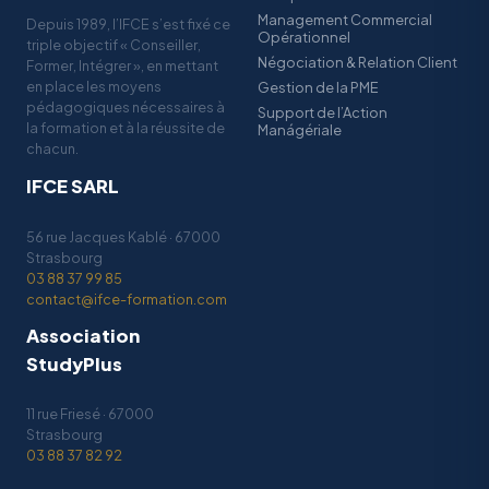
Management Commercial
Depuis 1989, l’IFCE s’est fixé ce
Opérationnel
triple objectif « Conseiller,
Négociation & Relation Client
Former, Intégrer », en mettant
en place les moyens
Gestion de la PME
pédagogiques nécessaires à
Support de l’Action
la formation et à la réussite de
Manágériale
chacun.
IFCE SARL
56 rue Jacques Kablé · 67000
Strasbourg
03 88 37 99 85
contact@ifce-formation.com
Association
StudyPlus
11 rue Friesé · 67000
Strasbourg
03 88 37 82 92