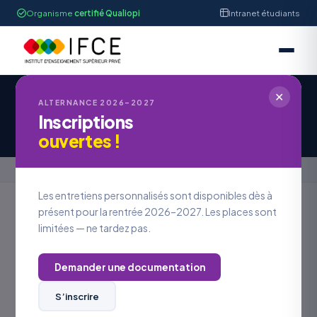
Organisme
certifié Qualiopi
Intranet étudiants
✕
IFCE STRASBOURG
ALTERNANCE 2026–2027
Inscriptions
Offre d'Emploi #OE2026-1122
ouvertes !
Accueil
›
Offres en alternance
›
Offre d'Emploi #OE2026-1122
Les entretiens personnalisés sont disponibles dès à
présent pour la rentrée 2026–2027. Les places sont
limitées — ne tardez pas.
Retour aux offres
Demander une documentation
LOCALISATION
ALSACE
S’inscrire