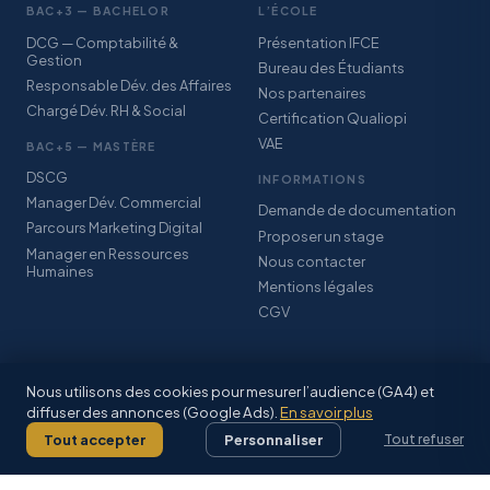
BAC+3 — BACHELOR
L’ÉCOLE
DCG — Comptabilité &
Présentation IFCE
Gestion
Bureau des Étudiants
Responsable Dév. des Affaires
Nos partenaires
Chargé Dév. RH & Social
Certification Qualiopi
VAE
BAC+5 — MASTÈRE
DSCG
INFORMATIONS
Manager Dév. Commercial
Demande de documentation
Parcours Marketing Digital
Proposer un stage
Manager en Ressources
Nous contacter
Humaines
Mentions légales
CGV
Nous utilisons des cookies pour mesurer l’audience (GA4) et
diffuser des annonces (Google Ads).
En savoir plus
© IFCE SARL · Association StudyPlus · Certification Qualiopi · CFA
Grand-Est Alsace
Tout accepter
Personnaliser
Tout refuser
Mentions légales
·
CGV
·
Facebook
·
Inscriptions 2026–2027