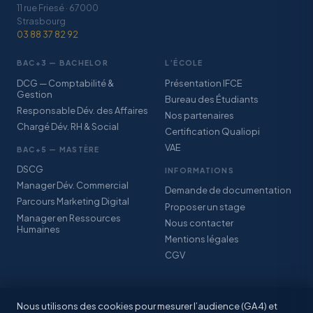
11 rue Friesé · 67000
Strasbourg
03 88 37 82 92
BAC+3 — BACHELOR
L’ÉCOLE
DCG — Comptabilité &
Présentation IFCE
Gestion
Bureau des Étudiants
Responsable Dév. des Affaires
Nos partenaires
Chargé Dév. RH & Social
Certification Qualiopi
VAE
BAC+5 — MASTÈRE
DSCG
INFORMATIONS
Manager Dév. Commercial
Demande de documentation
Parcours Marketing Digital
Proposer un stage
Manager en Ressources
Nous contacter
Humaines
Mentions légales
CGV
Nous utilisons des cookies pour mesurer l’audience (GA4) et