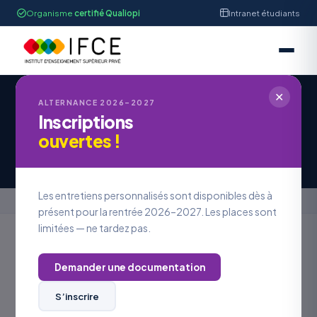
Organisme
certifié Qualiopi
Intranet étudiants
✕
ALTERNANCE 2026–2027
Inscriptions
Formations Administratif &
ouvertes !
Ressources Humaines
Les entretiens personnalisés sont disponibles dès à
Accueil
›
Formations Administratif & Ressources Humaines
présent pour la rentrée 2026–2027. Les places sont
limitées — ne tardez pas.
Ressources
Les études
à l'IFCE
Humaines
en
Strasbourg
Demander une documentation
S’inscrire