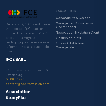
BAC+2 — BTS
Comptabilité & Gestion
Management Commercial
Depuis 1989, l’IFCE s’est fixé ce
Opérationnel
triple objectif « Conseiller,
Négociation & Relation Client
Former, Intégrer », en mettant
en place les moyens
Gestion de la PME
pédagogiques nécessaires à
Support de l’Action
la formation et à la réussite de
Manágériale
chacun.
IFCE SARL
56 rue Jacques Kablé · 67000
Strasbourg
03 88 37 99 85
contact@ifce-formation.com
Association
StudyPlus