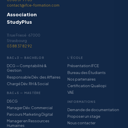
contact@ifce-formation.com
Association
StudyPlus
11 rue Friesé · 67000
Strasbourg
03 88 37 82 92
BAC+3 — BACHELOR
L’ÉCOLE
DCG — Comptabilité &
Présentation IFCE
Gestion
Bureau des Étudiants
Responsable Dév. des Affaires
Nos partenaires
Chargé Dév. RH & Social
Certification Qualiopi
VAE
BAC+5 — MASTÈRE
DSCG
INFORMATIONS
Manager Dév. Commercial
Demande de documentation
Parcours Marketing Digital
Proposer un stage
Manager en Ressources
Nous contacter
Humaines