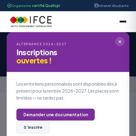
Organisme
certifié Qualiopi
Intranet étudiants
✕
IFCE STRASBOURG
ALTERNANCE 2026–2027
Inscriptions
Offres d'alternance - BTS SAM
ouvertes !
(Support à l'Action Managériale)
Accueil
›
Offres en alternance
›
Offres d'alternance - BTS SAM
Les entretiens personnalisés sont disponibles dès à
(Support à l'Action Managériale)
présent pour la rentrée 2026–2027. Les places sont
limitées — ne tardez pas.
Demander une documentation
FILTRER PAR FORMATION
S’inscrire
Trouver votre future alternance