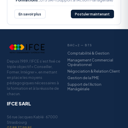
En savoir plus
Postuler maintenant
BAC+2 — BTS
Comptabilité & Gestion
Management Commercial
Depuis 1989, l’IFCE s’est fixé ce
Opérationnel
triple objectif « Conseiller,
Négociation & Relation Client
Former, Intégrer », en mettant
en place les moyens
Gestion de la PME
pédagogiques nécessaires à
Support de l’Action
la formation et à la réussite de
Manágériale
chacun.
IFCE SARL
56 rue Jacques Kablé · 67000
Strasbourg
03 88 37 99 85