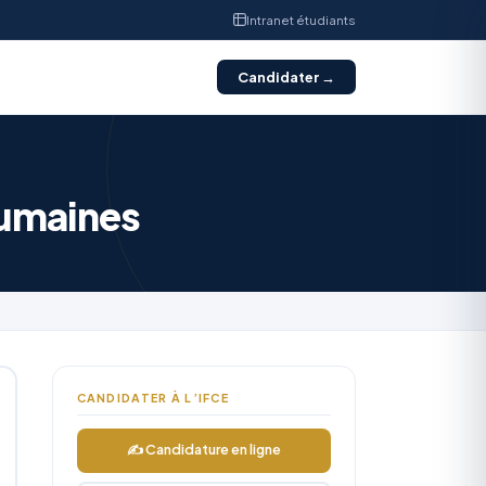
Intranet étudiants
Candidater →
humaines
CANDIDATER À L’IFCE
✍ Candidature en ligne