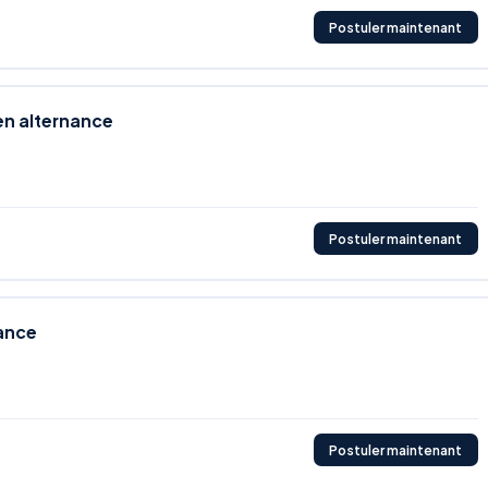
Postuler maintenant
n alternance
Postuler maintenant
ance
Postuler maintenant