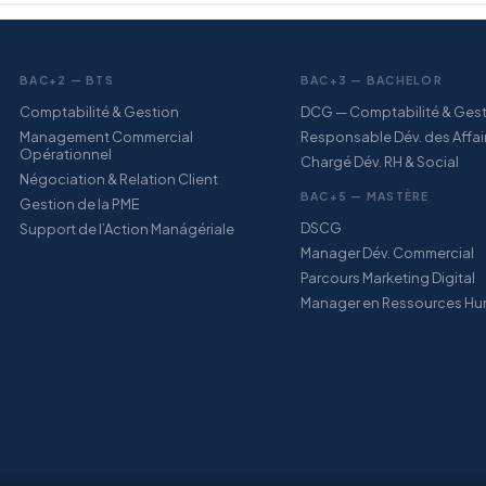
BAC+2 — BTS
BAC+3 — BACHELOR
Comptabilité & Gestion
DCG — Comptabilité & Ges
Management Commercial
Responsable Dév. des Affai
Opérationnel
Chargé Dév. RH & Social
Négociation & Relation Client
BAC+5 — MASTÈRE
Gestion de la PME
DSCG
Support de l’Action Manágériale
Manager Dév. Commercial
Parcours Marketing Digital
Manager en Ressources Hu