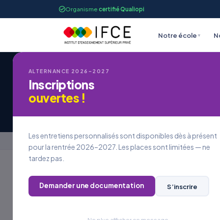
Organisme
certifié Qualiopi
Notre école
N
▾
ALTERNANCE 2026–2027
IFCE STRASBOURG
Inscriptions
Offres d'alternanc
ouvertes !
Les entretiens personnalisés sont disponibles dès à présent
Accueil
›
Offres en alternance
›
Offres d'alternance 
pour la rentrée 2026–2027. Les places sont limitées — ne
tardez pas.
FILTRER PAR FORMATION
Demander une documentation
S’inscrire
Trouver votre future alternanc
Ne plus afficher ce message