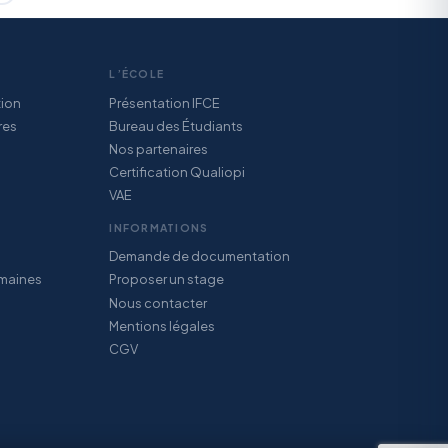
L’ÉCOLE
tion
Présentation IFCE
res
Bureau des Étudiants
Nos partenaires
Certification Qualiopi
VAE
INFORMATIONS
Demande de documentation
maines
Proposer un stage
Nous contacter
Mentions légales
CGV