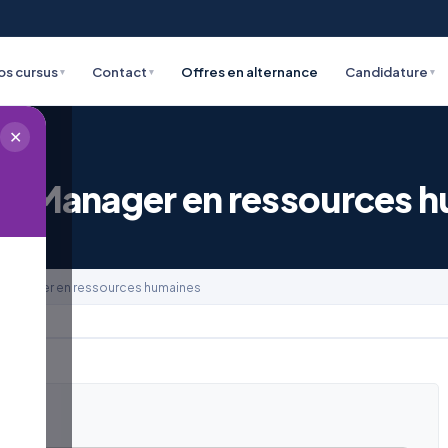
os cursus
Contact
Offres en alternance
Candidature
▾
▾
▾
✕
e - Manager en ressources 
- Manager en ressources humaines
e