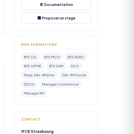
📄 Documentation
🏢 Proposer un stage
NOS FORMATIONS
BTS CG
BTS MCO
BTS NDRC
BTS GPME
BTS SAM
DCG
Resp. Dév. Affaires
Dév. RH Social
DSCG
Manager Commercial
Manager RH
CONTACT
IFCE Strasbourg