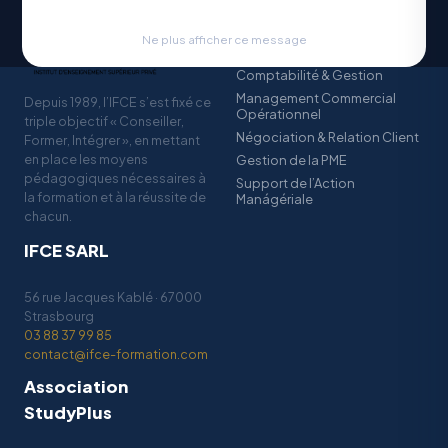
Ne plus afficher ce message
BAC+2 — BTS
Comptabilité & Gestion
Management Commercial
Depuis 1989, l’IFCE s’est fixé ce
Opérationnel
triple objectif « Conseiller,
Négociation & Relation Client
Former, Intégrer », en mettant
en place les moyens
Gestion de la PME
pédagogiques nécessaires à
Support de l’Action
la formation et à la réussite de
Manágériale
chacun.
IFCE SARL
56 rue Jacques Kablé · 67000
Strasbourg
03 88 37 99 85
contact@ifce-formation.com
Association
StudyPlus