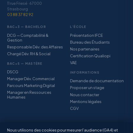
11 rue Friesé · 67000
Strasbourg
03 88 37 82 92
BAC+3 — BACHELOR
L’ÉCOLE
DCG — Comptabilité &
Présentation IFCE
Gestion
Bureau des Étudiants
Responsable Dév. des Affaires
Nos partenaires
Chargé Dév. RH & Social
Certification Qualiopi
VAE
BAC+5 — MASTÈRE
DSCG
INFORMATIONS
Manager Dév. Commercial
Demande de documentation
Parcours Marketing Digital
Proposer un stage
Manager en Ressources
Nous contacter
Humaines
Mentions légales
CGV
Nous utilisons des cookies pour mesurer l’audience (GA4) et