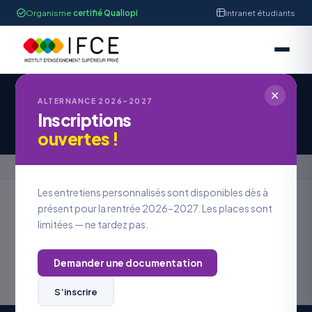
Organisme
certifié Qualiopi
Intranet étudiants
✕
IFCE STRASBOURG
ALTERNANCE 2026–2027
Inscriptions
Erreur 404 - Page introuvable
ouvertes !
Accueil
›
Offres en alternance
›
Erreur 404 - Page introuvable
Les entretiens personnalisés sont disponibles dès à
présent pour la rentrée 2026–2027. Les places sont
limitées — ne tardez pas.
Erreur 404
La page que vous avez demandée n'existe pas ou a
Demander une documentation
été supprimée.
Contactez le webmaster pour plus d'informations :
S’inscrire
webmaster@ifce-formation.com